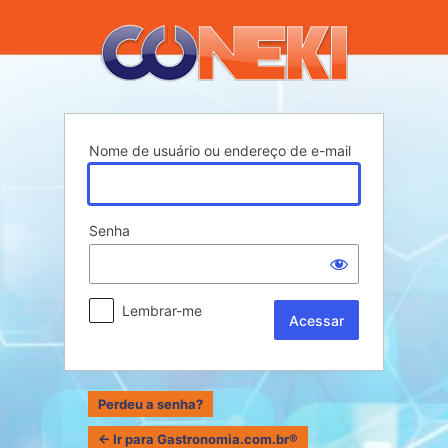
Acessar
Nome de usuário ou endereço de e-mail
Senha
Lembrar-me
Perdeu a senha?
← Ir para Gastronomia.com.br®