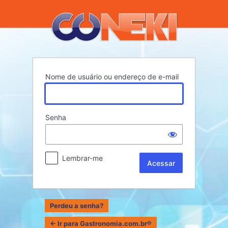
Acessar
Nome de usuário ou endereço de e-mail
Senha
Lembrar-me
Perdeu a senha?
← Ir para Gastronomia.com.br®