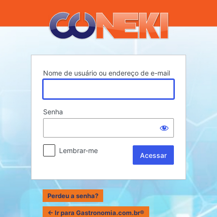
Acessar
Nome de usuário ou endereço de e-mail
Senha
Lembrar-me
Perdeu a senha?
← Ir para Gastronomia.com.br®