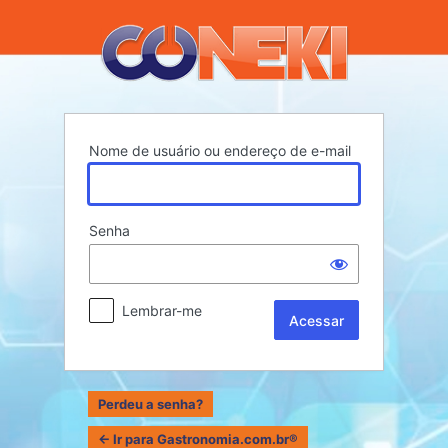
Acessar
Nome de usuário ou endereço de e-mail
Senha
Lembrar-me
Perdeu a senha?
← Ir para Gastronomia.com.br®