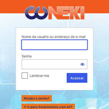
Acessar
Nome de usuário ou endereço de e-mail
Senha
Lembrar-me
Perdeu a senha?
← Ir para Gastronomia.com.br®