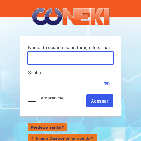
Acessar
Nome de usuário ou endereço de e-mail
Senha
Lembrar-me
Perdeu a senha?
← Ir para Gastronomia.com.br®