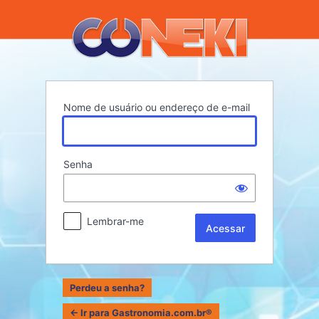
Acessar
Nome de usuário ou endereço de e-mail
Senha
Lembrar-me
Perdeu a senha?
← Ir para Gastronomia.com.br®