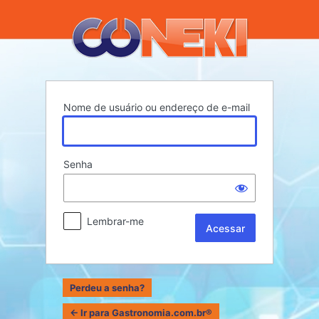
Acessar
Nome de usuário ou endereço de e-mail
Senha
Lembrar-me
Perdeu a senha?
← Ir para Gastronomia.com.br®