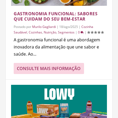
GASTRONOMIA FUNCIONAL: SABORES
QUE CUIDAM DO SEU BEM-ESTAR
Postado por
Murilo Gagliardi
|
18/ago/2025
|
Cozinha
Saudável
,
Cozinhas
,
Nutrição
,
Segmentos
|
0
|
A gastronomia funcional é uma abordagem
inovadora da alimentação que une sabor e
saúde. Ao...
CONSULTE MAIS INFORMAÇÃO