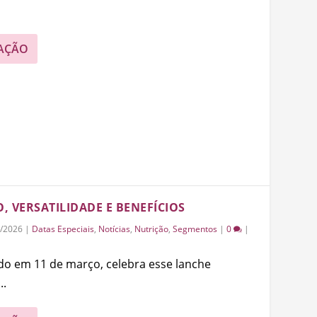
AÇÃO
O, VERSATILIDADE E BENEFÍCIOS
/2026
|
Datas Especiais
,
Notícias
,
Nutrição
,
Segmentos
|
0
|
o em 11 de março, celebra esse lanche
..