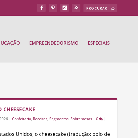
DUCAÇÃO
EMPREENDEDORISMO
ESPECIAIS
O CHEESECAKE
/2026
|
Confeitaria
,
Receitas
,
Segmentos
,
Sobremesas
|
0
|
stados Unidos, o cheesecake (tradução: bolo de