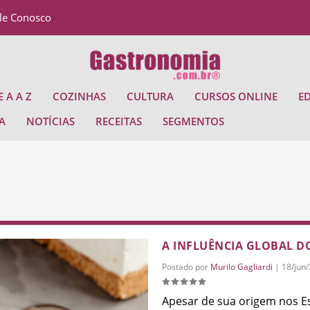
le Conosco
 A A Z
COZINHAS
CULTURA
CURSOS ONLINE
E
A
NOTÍCIAS
RECEITAS
SEGMENTOS
A INFLUÊNCIA GLOBAL D
Postado por
Murilo Gagliardi
|
18/jun
Apesar de sua origem nos E