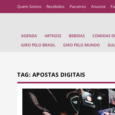
Quem Somos
Recebidos
Parceiros
Anuncie
Fa
AGENDA
ARTIGOS
BEBIDAS
COMIDAS DE
GIRO PELO BRASIL
GIRO PELO MUNDO
GUI
TAG:
APOSTAS DIGITAIS