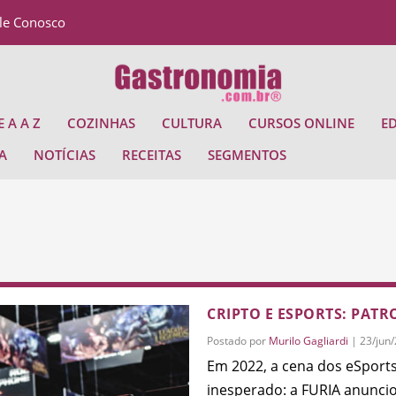
le Conosco
 A A Z
COZINHAS
CULTURA
CURSOS ONLINE
E
A
NOTÍCIAS
RECEITAS
SEGMENTOS
CRIPTO E ESPORTS: PAT
Postado por
Murilo Gagliardi
|
23/jun
Em 2022, a cena dos eSports
inesperado: a FURIA anuncio