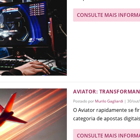
CONSULTE MAIS INFORM
AVIATOR: TRANSFORMAND
Postado por
Murilo Gagliardi
|
30/out
O Aviator rapidamente se f
categoria de apostas digitais,
CONSULTE MAIS INFORM