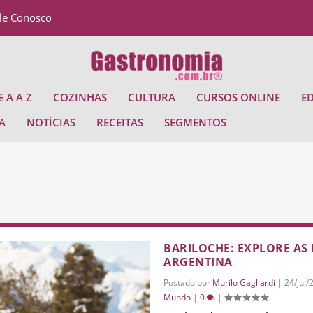
le Conosco
 A A Z
COZINHAS
CULTURA
CURSOS ONLINE
E
A
NOTÍCIAS
RECEITAS
SEGMENTOS
BARILOCHE: EXPLORE AS 
ARGENTINA
Postado por
Murilo Gagliardi
|
24/jul/
Mundo
|
0
|