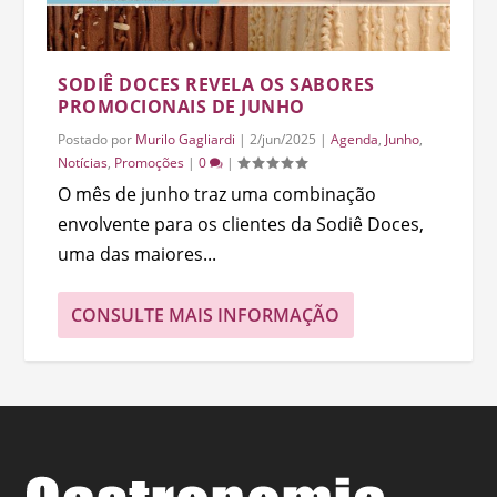
SODIÊ DOCES REVELA OS SABORES
PROMOCIONAIS DE JUNHO
Postado por
Murilo Gagliardi
|
2/jun/2025
|
Agenda
,
Junho
,
Notícias
,
Promoções
|
0
|
O mês de junho traz uma combinação
envolvente para os clientes da Sodiê Doces,
uma das maiores...
CONSULTE MAIS INFORMAÇÃO