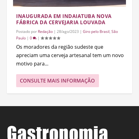
INAUGURADA EM INDAIATUBA NOVA
FÁBRICA DA CERVEJARIA LOUVADA
Postado por
Redação
|
28/ago/2023
|
Giro pelo Brasil
,
São
Paulo
|
0
|
Os moradores da região sudeste que
apreciam uma cerveja artesanal tem um novo
motivo para...
CONSULTE MAIS INFORMAÇÃO