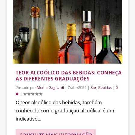
TEOR ALCOÓLICO DAS BEBIDAS: CONHEÇA
AS DIFERENTES GRADUAÇÕES
Postado por
Murilo Gagliardi
|
7/abr/2026
|
Bar
,
Bebidas
|
0
|
O teor alcoólico das bebidas, também
conhecido como graduação alcoólica, é um
indicativo...