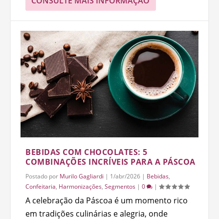
CONSULTE MAIS INFORMAÇÃO
BEBIDAS COM CHOCOLATES: 5
COMBINAÇÕES INCRÍVEIS PARA A PÁSCOA
Postado por
Murilo Gagliardi
|
1/abr/2026
|
Bebidas
,
Confeitaria
,
Harmonizações
,
Segmentos
|
0
|
A celebração da Páscoa é um momento rico
em tradições culinárias e alegria, onde