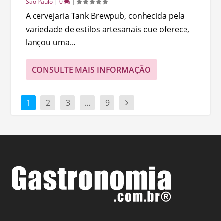
São Paulo
|
0
|
A cervejaria Tank Brewpub, conhecida pela
variedade de estilos artesanais que oferece,
lançou uma...
CONSULTE MAIS INFORMAÇÃO
1
2
3
…
9