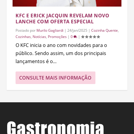
KFC E ERICK JACQUIN REVELAM NOVO
LANCHE COM OFERTA ESPECIAL
Postado por
Murilo Gagliardi
|
24/jan/2025
|
Cozinha Quente
,
Cozinhas
,
Notícias
,
Promoções
|
0
|
O KFC inicia o ano com novidades para o
público. Sendo assim, um dos principais
lançamentos é o...
CONSULTE MAIS INFORMAÇÃO