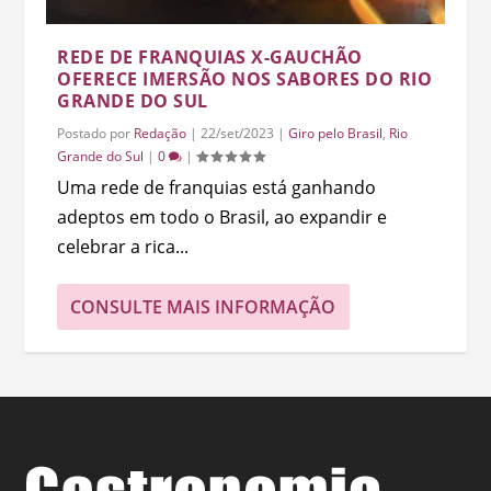
REDE DE FRANQUIAS X-GAUCHÃO
OFERECE IMERSÃO NOS SABORES DO RIO
GRANDE DO SUL
Postado por
Redação
|
22/set/2023
|
Giro pelo Brasil
,
Rio
Grande do Sul
|
0
|
Uma rede de franquias está ganhando
adeptos em todo o Brasil, ao expandir e
celebrar a rica...
CONSULTE MAIS INFORMAÇÃO