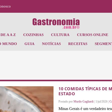
Conosco
DE A A Z
COZINHAS
CULTURA
CURSOS ONLINE
O MUNDO
GUIA
NOTÍCIAS
RECEITAS
SEGMEN
10 COMIDAS TÍPICAS DE 
ESTADO
Postado por
Murilo Gagliardi
|
1/jul/2026
|
C
Minas Gerais é um verdadeiro tes