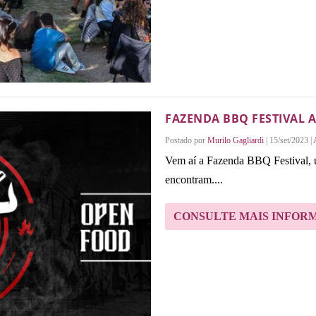
FAZENDA BBQ FESTIVAL A
Postado por
Murilo Gagliardi
|
15/set/2023
|
Vem aí a Fazenda BBQ Festival, u
encontram....
CONSULTE MAIS INFOR