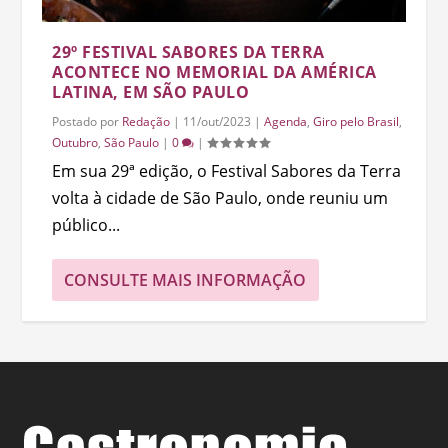
29º FESTIVAL SABORES DA TERRA
ACONTECE NO MEMORIAL DA AMÉRICA
LATINA, EM SÃO PAULO
Postado por
Redação
|
11/out/2023
|
Agenda
,
Giro pelo Brasil
,
Outubro
,
São Paulo
|
0
|
Em sua 29ª edição, o Festival Sabores da Terra
volta à cidade de São Paulo, onde reuniu um
público...
CONSULTE MAIS INFORMAÇÃO