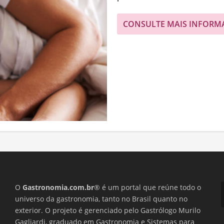
CONSULTE MAIS INFORM
O
Gastronomia.com.br
® é um portal que reúne todo o
universo da gastronomia, tanto no Brasil quanto no
exterior. O projeto é gerenciado pelo Gastrólogo Murilo
Gagliardi, graduado em Gastronomia e Sistemas para