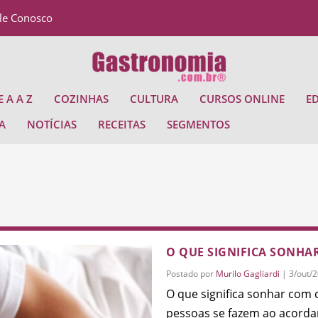
le Conosco
 A A Z
COZINHAS
CULTURA
CURSOS ONLINE
E
A
NOTÍCIAS
RECEITAS
SEGMENTOS
O QUE SIGNIFICA SONHA
Postado por
Murilo Gagliardi
|
3/out/
O que significa sonhar com
pessoas se fazem ao acordar