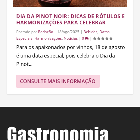
DIA DA PINOT NOIR: DICAS DE RÓTULOS E
HARMONIZAÇÕES PARA CELEBRAR
Postado por
Redação
|
18/ago/2025
|
Bebidas
,
Datas
Especiais
,
Harmonizações
,
Notícias
|
0
|
Para os apaixonados por vinhos, 18 de agosto
é uma data especial, pois celebra o Dia da
Pinot...
CONSULTE MAIS INFORMAÇÃO