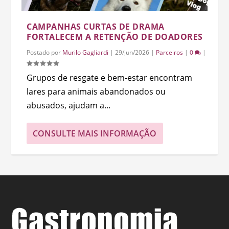
CAMPANHAS CURTAS DE DRAMA
FORTALECEM A RETENÇÃO DE DOADORES
Postado por
Murilo Gagliardi
|
29/jun/2026
|
Parceiros
|
0
|
Grupos de resgate e bem-estar encontram
lares para animais abandonados ou
abusados, ajudam a...
CONSULTE MAIS INFORMAÇÃO