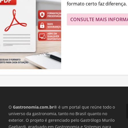
formato certo faz diferença.
CONSULTE MAIS INFORM
O
Gastronomia.com.br
® é um portal que reúne todo o
universo da gastronomia, tanto no Brasil quanto no
exterior. O projeto é gerenciado pelo Gastrólogo Murilo
Gagliardi, graduado em Gastronomia e Sistemas para