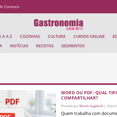
le Conosco
 A A Z
COZINHAS
CULTURA
CURSOS ONLINE
E
A
NOTÍCIAS
RECEITAS
SEGMENTOS
WORD OU PDF: QUAL TIPO
COMPARTILHAR?
Postado por
Murilo Gagliardi
|
16/jun
Quem trabalha com documen