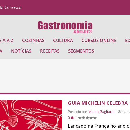
le Conosco
 A A Z
COZINHAS
CULTURA
CURSOS ONLINE
E
A
NOTÍCIAS
RECEITAS
SEGMENTOS
GUIA MICHELIN CELEBRA
Postado por
Murilo Gagliardi
|
8/maio
0
|
Lançado na França no ano de