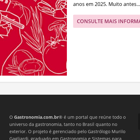
anos em 2025. Muito antes..
CONSULTE MAIS INFORM
O
Gastronomia.com.br
® é um portal que reúne todo o
universo da gastronomia, tanto no Brasil quanto no
exterior. O projeto é gerenciado pelo Gastrólogo Murilo
Gagliardi, graduado em Gastronomia e Sistemas para