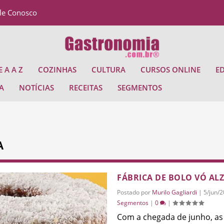
le Conosco
 A A Z
COZINHAS
CULTURA
CURSOS ONLINE
E
A
NOTÍCIAS
RECEITAS
SEGMENTOS
A
FÁBRICA DE BOLO VÓ ALZ
Postado por
Murilo Gagliardi
|
5/jun/
Segmentos
|
0
|
Com a chegada de junho, as 