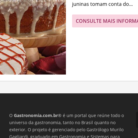
juninas tomam conta do...
CONSULTE MAIS INFORM
O
Gastronomia.com.br
® é um portal que reúne todo o
universo da gastronomia, tanto no Brasil quanto no
exterior. O projeto é gerenciado pelo Gastrólogo Murilo
Gagliardi, graduado em Gastronomia e Sistemas para