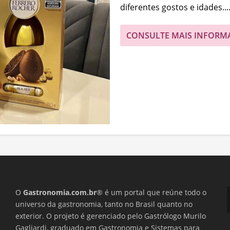
diferentes gostos e idades...
CONSULTE MAIS INFORM
O
Gastronomia.com.br
® é um portal que reúne todo o
universo da gastronomia, tanto no Brasil quanto no
exterior. O projeto é gerenciado pelo Gastrólogo Murilo
Gagliardi, graduado em Gastronomia e Sistemas para