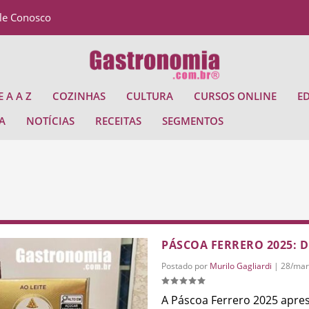
le Conosco
 A A Z
COZINHAS
CULTURA
CURSOS ONLINE
E
A
NOTÍCIAS
RECEITAS
SEGMENTOS
PÁSCOA FERRERO 2025: 
Postado por
Murilo Gagliardi
|
28/mar
A Páscoa Ferrero 2025 apre