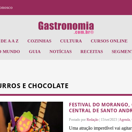
Conosco
DE A A Z
COZINHAS
CULTURA
CURSOS ONLINE
O MUNDO
GUIA
NOTÍCIAS
RECEITAS
SEGMEN
URROS E CHOCOLATE
FESTIVAL DO MORANGO,
CENTRAL DE SANTO AND
Postado por
Redação
|
15/set/2023
|
Agenda
,
Uma atração imperdível vai agita