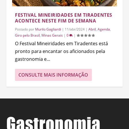
FESTIVAL MINEIRIDADES EM TIRADENTES
ACONTECE NESTE FIM DE SEMANA
Postado por
Murilo Gagliardi
|
11/abr/2024
|
Abril
,
Agenda
,
Giro pelo Brasil
,
Minas Gerais
|
0
|
O Festival Mineiridades em Tiradentes está
pronto para encantar os aficionados pela
gastronomia e...
CONSULTE MAIS INFORMAÇÃO