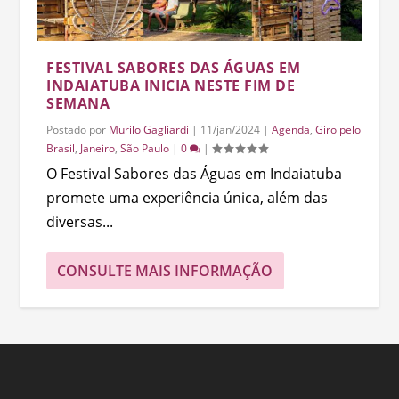
FESTIVAL SABORES DAS ÁGUAS EM
INDAIATUBA INICIA NESTE FIM DE
SEMANA
Postado por
Murilo Gagliardi
|
11/jan/2024
|
Agenda
,
Giro pelo
Brasil
,
Janeiro
,
São Paulo
|
0
|
O Festival Sabores das Águas em Indaiatuba
promete uma experiência única, além das
diversas...
CONSULTE MAIS INFORMAÇÃO