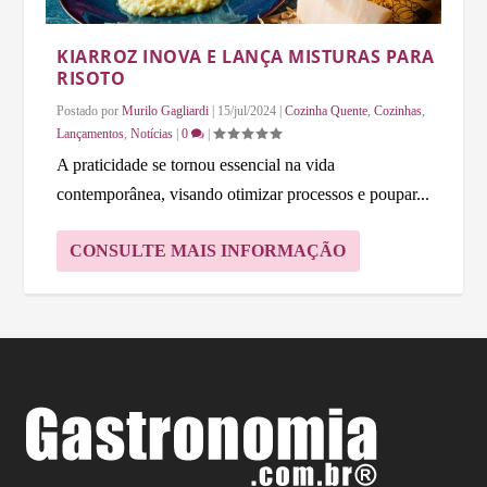
KIARROZ INOVA E LANÇA MISTURAS PARA
RISOTO
Postado por
Murilo Gagliardi
|
15/jul/2024
|
Cozinha Quente
,
Cozinhas
,
Lançamentos
,
Notícias
|
0
|
A praticidade se tornou essencial na vida
contemporânea, visando otimizar processos e poupar...
CONSULTE MAIS INFORMAÇÃO