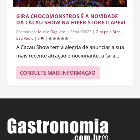
GIRA CHOCOMONSTROS É A NOVIDADE
DA CACAU SHOW NA HIPER STORE ITAPEVI
Postado por
Murilo Gagliardi
|
26/out/2023
|
Giro pelo Brasil
,
São Paulo
|
0
|
A Cacau Show tem a alegria de anunciar a sua
mais recente atração emocionante: a Gira...
CONSULTE MAIS INFORMAÇÃO