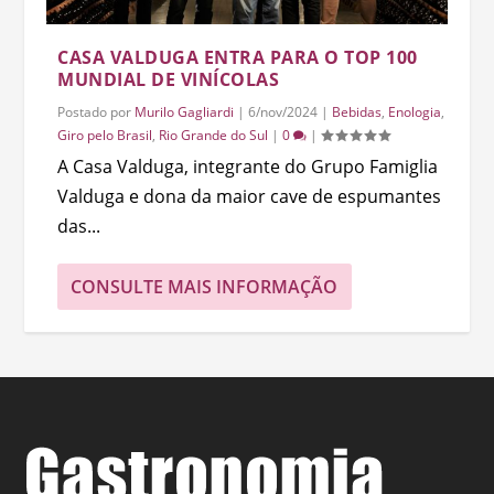
CASA VALDUGA ENTRA PARA O TOP 100
MUNDIAL DE VINÍCOLAS
Postado por
Murilo Gagliardi
|
6/nov/2024
|
Bebidas
,
Enologia
,
Giro pelo Brasil
,
Rio Grande do Sul
|
0
|
A Casa Valduga, integrante do Grupo Famiglia
Valduga e dona da maior cave de espumantes
das...
CONSULTE MAIS INFORMAÇÃO