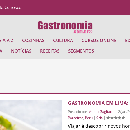
le Conosco
 A A Z
COZINHAS
CULTURA
CURSOS ONLINE
E
A
NOTÍCIAS
RECEITAS
SEGMENTOS
GASTRONOMIA EM LIMA: 
Postado por
Murilo Gagliardi
|
2/jan/
Parceiros
,
Peru
|
0
|
Viajar é descobrir novos hor