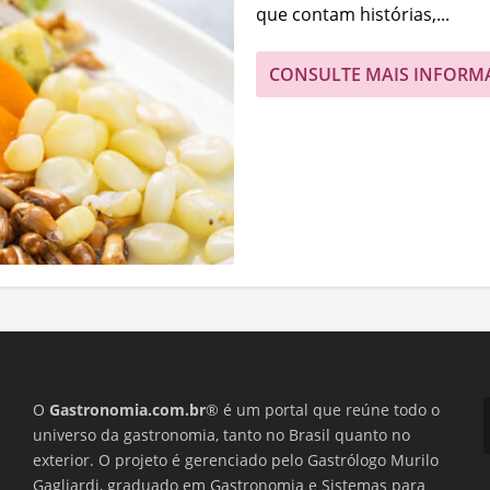
que contam histórias,...
CONSULTE MAIS INFORM
O
Gastronomia.com.br
® é um portal que reúne todo o
universo da gastronomia, tanto no Brasil quanto no
exterior. O projeto é gerenciado pelo Gastrólogo Murilo
Gagliardi, graduado em Gastronomia e Sistemas para