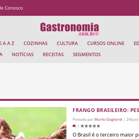
le Conosco
 A A Z
COZINHAS
CULTURA
CURSOS ONLINE
E
A
NOTÍCIAS
RECEITAS
SEGMENTOS
FRANGO BRASILEIRO: P
Postado por
Murilo Gagliardi
|
24/jun
|
O Brasil é o terceiro maior