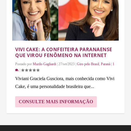
VIVI CAKE: A CONFEITEIRA PARANAENSE
QUE VIROU FENÔMENO NA INTERNET
Postado por
Murilo Gagliardi
|
27/set/2023
|
Giro pelo Brasil
,
Paraná
|
1
|
Viviani Graciela Gusciora, mais conhecida como Vivi
Cake, é uma personalidade brasileira que...
CONSULTE MAIS INFORMAÇÃO