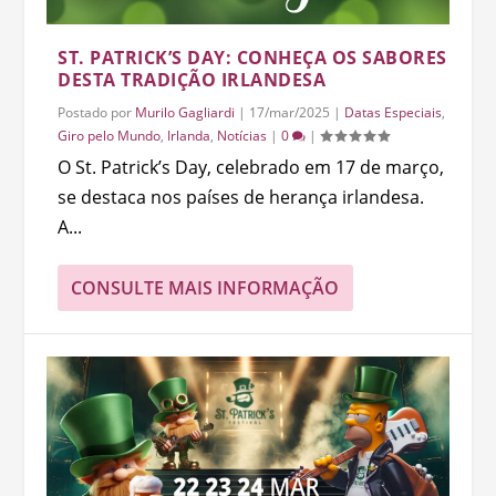
ST. PATRICK’S DAY: CONHEÇA OS SABORES
DESTA TRADIÇÃO IRLANDESA
Postado por
Murilo Gagliardi
|
17/mar/2025
|
Datas Especiais
,
Giro pelo Mundo
,
Irlanda
,
Notícias
|
0
|
O St. Patrick’s Day, celebrado em 17 de março,
se destaca nos países de herança irlandesa.
A...
CONSULTE MAIS INFORMAÇÃO