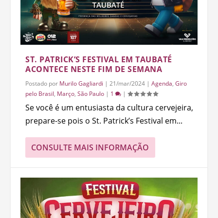
ST. PATRICK’S FESTIVAL EM TAUBATÉ
ACONTECE NESTE FIM DE SEMANA
Postado por
Murilo Gagliardi
|
21/mar/2024
|
Agenda
,
Giro
pelo Brasil
,
Março
,
São Paulo
|
1
|
Se você é um entusiasta da cultura cervejeira,
prepare-se pois o St. Patrick’s Festival em...
CONSULTE MAIS INFORMAÇÃO