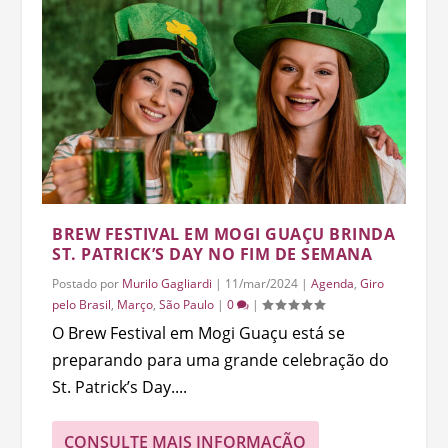
BREW FESTIVAL EM MOGI GUAÇU BRINDA
ST. PATRICK’S DAY NO FIM DE SEMANA
Postado por
Murilo Gagliardi
|
11/mar/2024
|
Agenda
,
Giro
pelo Brasil
,
Março
,
São Paulo
|
0
|
O Brew Festival em Mogi Guaçu está se
preparando para uma grande celebração do
St. Patrick’s Day....
CONSULTE MAIS INFORMAÇÃO