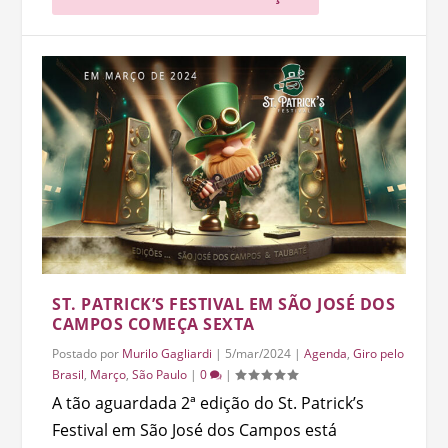
ST. PATRICK’S FESTIVAL EM SÃO JOSÉ DOS
CAMPOS COMEÇA SEXTA
Postado por
Murilo Gagliardi
|
5/mar/2024
|
Agenda
,
Giro pelo
Brasil
,
Março
,
São Paulo
|
0
|
A tão aguardada 2ª edição do St. Patrick’s
Festival em São José dos Campos está