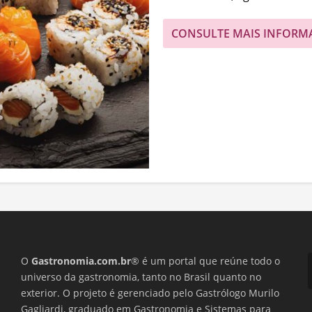
CONSULTE MAIS INFORM
O
Gastronomia.com.br
® é um portal que reúne todo o
universo da gastronomia, tanto no Brasil quanto no
exterior. O projeto é gerenciado pelo Gastrólogo Murilo
Gagliardi, graduado em Gastronomia e Sistemas para