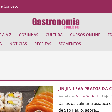
le Conosco
 A A Z
COZINHAS
CULTURA
CURSOS ONLINE
E
A
NOTÍCIAS
RECEITAS
SEGMENTOS
JIN JIN LEVA PRATOS DA 
Postado por
Murilo Gagliardi
|
17/jan
Os fãs da culinária asiática
de São Paulo, agora...