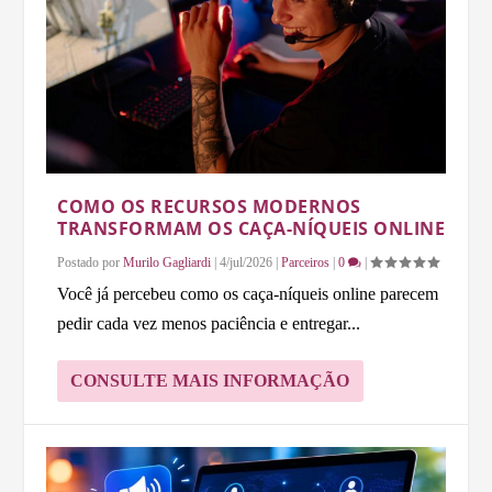
COMO OS RECURSOS MODERNOS
TRANSFORMAM OS CAÇA-NÍQUEIS ONLINE
Postado por
Murilo Gagliardi
|
4/jul/2026
|
Parceiros
|
0
|
Você já percebeu como os caça-níqueis online parecem
pedir cada vez menos paciência e entregar...
CONSULTE MAIS INFORMAÇÃO