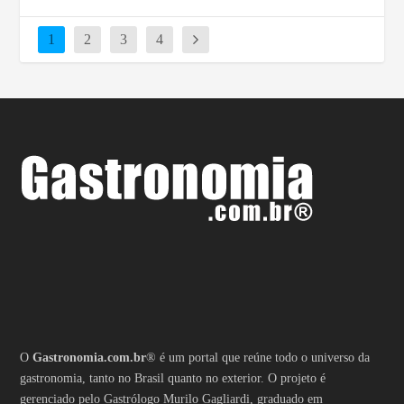
1
2
3
4
O
Gastronomia.com.br
® é um portal que reúne todo o universo da
gastronomia, tanto no Brasil quanto no exterior. O projeto é
gerenciado pelo Gastrólogo Murilo Gagliardi, graduado em