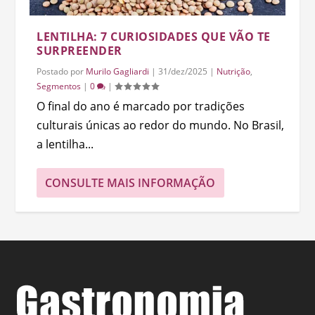
LENTILHA: 7 CURIOSIDADES QUE VÃO TE
SURPREENDER
Postado por
Murilo Gagliardi
|
31/dez/2025
|
Nutrição
,
Segmentos
|
0
|
O final do ano é marcado por tradições
culturais únicas ao redor do mundo. No Brasil,
a lentilha...
CONSULTE MAIS INFORMAÇÃO