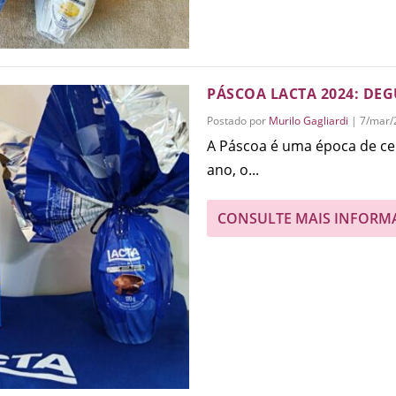
PÁSCOA LACTA 2024: DE
Postado por
Murilo Gagliardi
|
7/mar/
A Páscoa é uma época de cel
ano, o...
CONSULTE MAIS INFORM