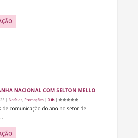
AÇÃO
ANHA NACIONAL COM SELTON MELLO
025
|
Notícias
,
Promoções
|
0
|
 de comunicação do ano no setor de
..
AÇÃO