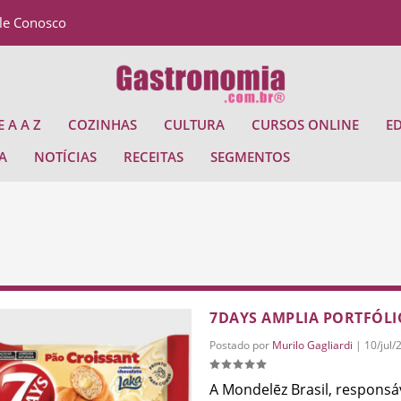
le Conosco
 A A Z
COZINHAS
CULTURA
CURSOS ONLINE
E
A
NOTÍCIAS
RECEITAS
SEGMENTOS
7DAYS AMPLIA PORTFÓL
Postado por
Murilo Gagliardi
|
10/jul/
A Mondelēz Brasil, responsáv