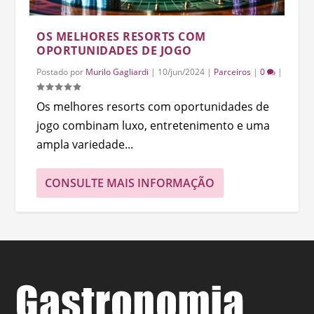
OS MELHORES RESORTS COM
OPORTUNIDADES DE JOGO
Postado por
Murilo Gagliardi
|
10/jun/2024
|
Parceiros
|
0
|
Os melhores resorts com oportunidades de
jogo combinam luxo, entretenimento e uma
ampla variedade...
CONSULTE MAIS INFORMAÇÃO