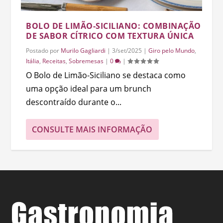
BOLO DE LIMÃO-SICILIANO: COMBINAÇÃO
DE SABOR CÍTRICO COM TEXTURA ÚNICA
Postado por
Murilo Gagliardi
|
3/set/2025
|
Giro pelo Mundo
,
Itália
,
Receitas
,
Sobremesas
|
0
|
O Bolo de Limão-Siciliano se destaca como
uma opção ideal para um brunch
descontraído durante o...
CONSULTE MAIS INFORMAÇÃO