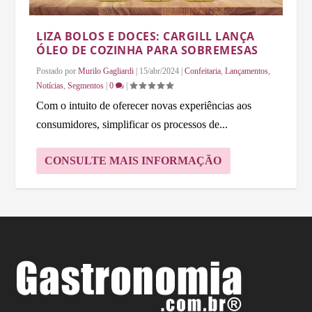
LIZA BOLOS E DOCES: CARGILL LANÇA
ÓLEO DE COZINHA PARA SOBREMESAS
Postado por
Murilo Gagliardi
|
15/abr/2024
|
Confeitaria
,
Lançamentos
,
Notícias
,
Segmentos
|
0
|
Com o intuito de oferecer novas experiências aos
consumidores, simplificar os processos de...
CONSULTE MAIS INFORMAÇÃO