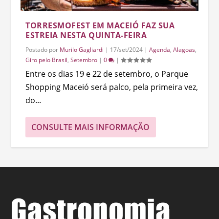
TORRESMOFEST EM MACEIÓ FAZ SUA
ESTREIA NESTA QUINTA-FEIRA
Postado por
Murilo Gagliardi
|
17/set/2024
|
Agenda
,
Alagoas
,
Giro pelo Brasil
,
Setembro
|
0
|
Entre os dias 19 e 22 de setembro, o Parque
Shopping Maceió será palco, pela primeira vez,
do...
CONSULTE MAIS INFORMAÇÃO