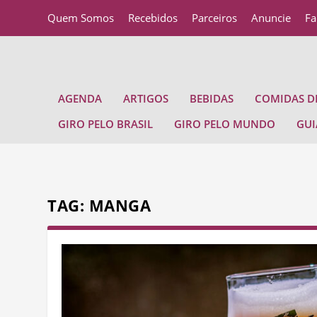
Quem Somos
Recebidos
Parceiros
Anuncie
Fa
AGENDA
ARTIGOS
BEBIDAS
COMIDAS DE
GIRO PELO BRASIL
GIRO PELO MUNDO
GUI
TAG:
MANGA