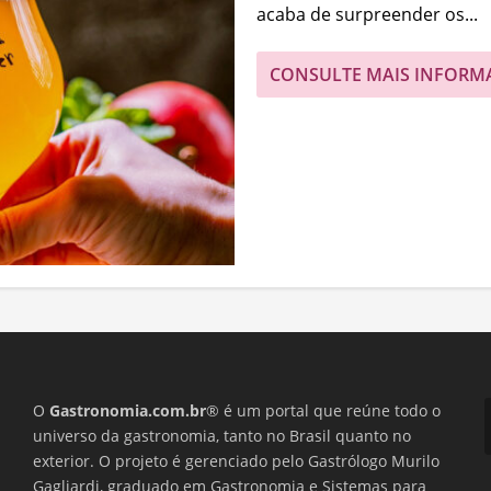
acaba de surpreender os...
CONSULTE MAIS INFORM
O
Gastronomia.com.br
® é um portal que reúne todo o
universo da gastronomia, tanto no Brasil quanto no
exterior. O projeto é gerenciado pelo Gastrólogo Murilo
Gagliardi, graduado em Gastronomia e Sistemas para