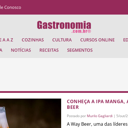
le Conosco
 A A Z
COZINHAS
CULTURA
CURSOS ONLINE
E
A
NOTÍCIAS
RECEITAS
SEGMENTOS
CONHEÇA A IPA MANGA, 
BEER
Postado por
Murilo Gagliardi
|
5/out/
A Way Beer, uma das líderes