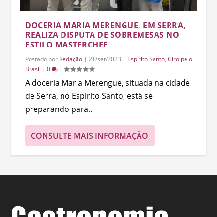
DOCERIA MARIA MERENGUE, EM SERRA,
REALIZA DISPUTA DE SOBREMESAS NO
ESTILO MASTERCHEF
Postado por
Redação
|
21/set/2023
|
Espírito Santo
,
Giro pelo
Brasil
|
0
|
A doceria Maria Merengue, situada na cidade
de Serra, no Espírito Santo, está se
preparando para...
CONSULTE MAIS INFORMAÇÃO