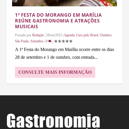
1ª FESTA DO MORANGO EM MARÍLIA
REÚNE GASTRONOMIA E ATRAÇÕES
MUSICAIS
Postado por
Redação
|
28/set/2023
|
Agenda
,
Giro pelo Brasil
,
Outubro
,
São Paulo
,
Setembro
|
0
|
A 1ª Festa do Morango em Marília ocorre entre os dias
28 de setembro e 1 de outubro, com entrada...
CONSULTE MAIS INFORMAÇÃO