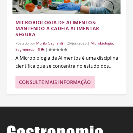
MICROBIOLOGIA DE ALIMENTOS:
MANTENDO A CADEIA ALIMENTAR
SEGURA
Postado por
Murilo Gagliardi
|
26/jun/2026
|
Microbiologia
,
Segmentos
|
0
|
A Microbiologia de Alimentos é uma disciplina
científica que se concentra no estudo dos...
CONSULTE MAIS INFORMAÇÃO