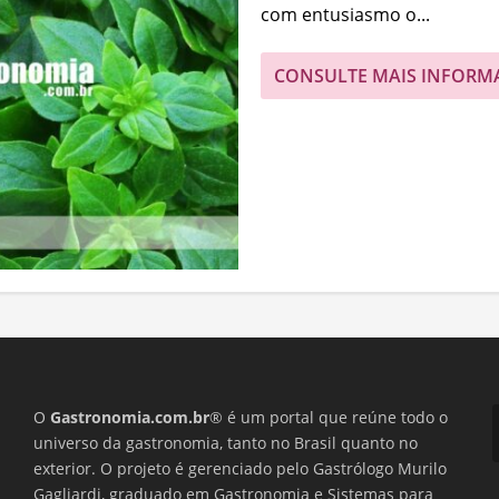
com entusiasmo o...
CONSULTE MAIS INFORM
O
Gastronomia.com.br
® é um portal que reúne todo o
universo da gastronomia, tanto no Brasil quanto no
exterior. O projeto é gerenciado pelo Gastrólogo Murilo
Gagliardi, graduado em Gastronomia e Sistemas para