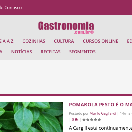
le Conosco
 A A Z
COZINHAS
CULTURA
CURSOS ONLINE
E
A
NOTÍCIAS
RECEITAS
SEGMENTOS
POMAROLA PESTO É O MA
Postado por
Murilo Gagliardi
|
14/mai
|
0
|
A Cargill está continuament