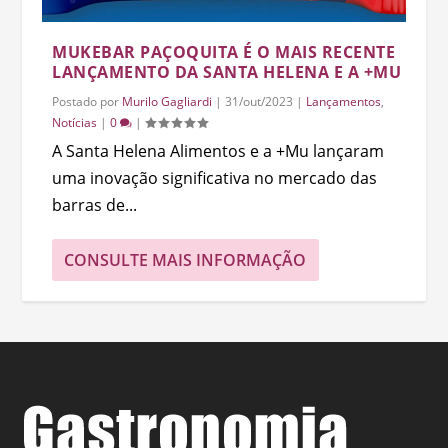
MUKEBAR PAÇOQUITA É O MAIS RECENTE
LANÇAMENTO DA SANTA HELENA E A +MU
Postado por
Murilo Gagliardi
|
31/out/2023
|
Lançamentos
,
Notícias
|
0
|
A Santa Helena Alimentos e a +Mu lançaram
uma inovação significativa no mercado das
barras de...
CONSULTE MAIS INFORMAÇÃO